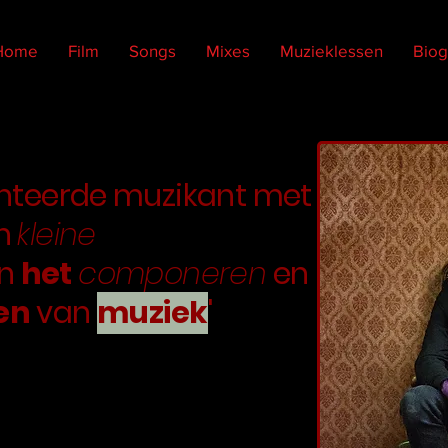
Home
Film
Songs
Mixes
Muzieklessen
Biog
nteerde muzikant met
n
kleine
in
het
componeren
en
en
van
muziek
'