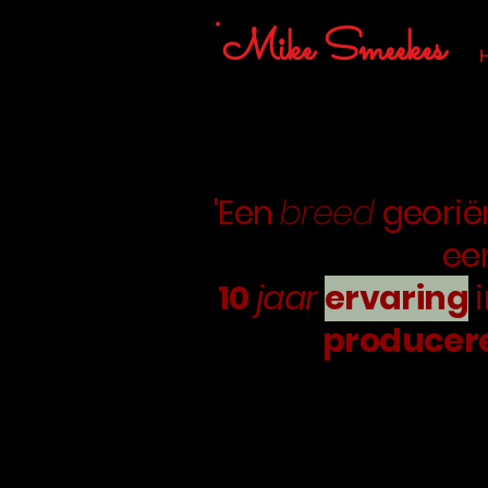
Mike Smeekes
'Een
breed
georië
ee
10
jaar
ervaring
producer